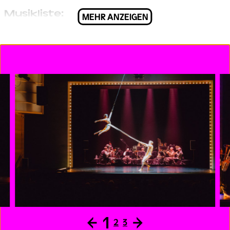
Musikliste:
MEHR ANZEIGEN
Musik nach Gustav Mahler
Musikalische Bearbeitung, (Re)Komposition: Markus
Kraler/Andreas Schett
Urlicht
aus: Des Knaben Wunderhorn
Wo die schönen Trompeten blasen
aus: Des Knaben Wunderhorn
Phantasie/Zu Straßburg auf der Schanz
aus: Lieder und Gesänge aus der Jugendzeit und Des
Knaben Wunderhorn
Neuschluderbacher Tanz
nach Motiven aus: Des Knaben Wunderhorn, „Verlorne
Müh’“ und „Selbstgefühl“ sowie Lied von der Erde, „Der
Abschied“
←
1
→
Ging heut morgen übers Feld
2
3
aus: Lieder eines fahrenden Gesellen