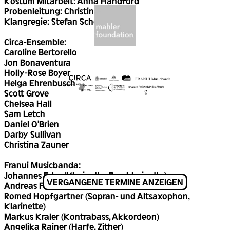
Kostüm Mitarbeit: Anna Handford
Probenleitung: Christina Zauner
Klangregie: Stefan Schett
Circa-Ensemble:
Caroline Bertorello
Jon Bonaventura
Holly-Rose Boyer
Helga Ehrenbusch
Scott Grove
Chelsea Hall
Sam Letch
Daniel O'Brien
Darby Sullivan
Christina Zauner
Franui Musicbanda:
Johannes Eder (Klarinette, Bassklarinette)
VERGANGENE TERMINE ANZEIGEN
Andreas Fuetsch (Tuba)
Romed Hopfgartner (Sopran- und Altsaxophon,
Klarinette)
Markus Kraler (Kontrabass, Akkordeon)
Angelika Rainer (Harfe, Zither)