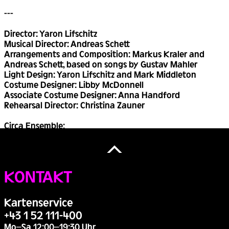
---
Director: Yaron Lifschitz
Musical Director: Andreas Schett
Arrangements and Composition: Markus Kraler and
Andreas Schett, based on songs by Gustav Mahler
Light Design: Yaron Lifschitz and Mark Middleton
Costume Designer: Libby McDonnell
Associate Costume Designer: Anna Handford
Rehearsal Director: Christina Zauner
Circa Ensemble:
Caroline Bertorello
Back
Jon Bonaventura
to
Holly-Rose Boyer
Top
Helga Ehrenbusch
KONTAKT
Scott Grove
Chelsea Hall
Sam Letch
Kartenservice
Daniel O'Brien
+43 1 52 111-400
Darby Sullivan
Mo–Sa 12:00–19:30 Uhr
Christina Zauner