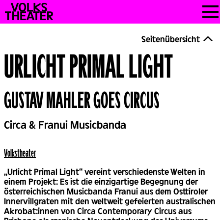
Skip
VOLKSTHEATER
to
WIEN
content
Seitenübersicht
URLICHT PRIMAL LIGHT
GUSTAV MAHLER GOES CIRCUS
Back
Circa & Franui Musicbanda
Volks­theater
„Urlicht Primal Light“ vereint verschiedenste Welten in
einem Projekt: Es ist die einzigartige Begegnung der
österreichischen Musicbanda Franui aus dem Osttiroler
Innervillgraten mit den weltweit gefeierten australischen
Akrobat:innen von Circa Contemporary Circus aus