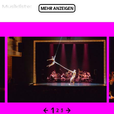
Musikliste:
MEHR ANZEIGEN
Musik nach Gustav Mahler
Musikalische Bearbeitung, (Re)Komposition: Markus
Kraler/Andreas Schett
Urlicht
aus: Des Knaben Wunderhorn
Wo die schönen Trompeten blasen
aus: Des Knaben Wunderhorn
Phantasie/Zu Straßburg auf der Schanz
aus: Lieder und Gesänge aus der Jugendzeit und Des
Knaben Wunderhorn
Neuschluderbacher Tanz
nach Motiven aus: Des Knaben Wunderhorn, „Verlorne
Müh’“ und „Selbstgefühl“ sowie Lied von der Erde, „Der
Abschied“
←
1
→
Ging heut morgen übers Feld
2
3
aus: Lieder eines fahrenden Gesellen