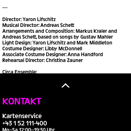
---
Director: Yaron Lifschitz
Musical Director: Andreas Schett
Arrangements and Composition: Markus Kraler and
Andreas Schett, based on songs by Gustav Mahler
Light Design: Yaron Lifschitz and Mark Middleton
Costume Designer: Libby McDonnell
Associate Costume Designer: Anna Handford
Rehearsal Director: Christina Zauner
Circa Ensemble:
Caroline Bertorello
Back
Jon Bonaventura
to
Holly-Rose Boyer
Top
Helga Ehrenbusch
KONTAKT
Scott Grove
Chelsea Hall
Sam Letch
Kartenservice
Daniel O'Brien
+43 1 52 111-400
Darby Sullivan
Mo–Sa 12:00–19:30 Uhr
Christina Zauner