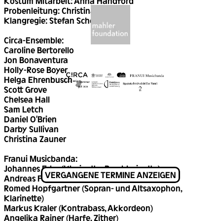
Kostüm Mitarbeit: Anna Handford
Probenleitung: Christina Zauner
Klangregie: Stefan Schett
Circa-Ensemble:
Caroline Bertorello
Jon Bonaventura
Holly-Rose Boyer
Helga Ehrenbusch
Scott Grove
Chelsea Hall
Sam Letch
Daniel O'Brien
Darby Sullivan
Christina Zauner
Franui Musicbanda:
Johannes Eder (Klarinette, Bassklarinette)
VERGANGENE TERMINE ANZEIGEN
Andreas Fuetsch (Tuba)
Romed Hopfgartner (Sopran- und Altsaxophon,
Klarinette)
Markus Kraler (Kontrabass, Akkordeon)
Angelika Rainer (Harfe, Zither)