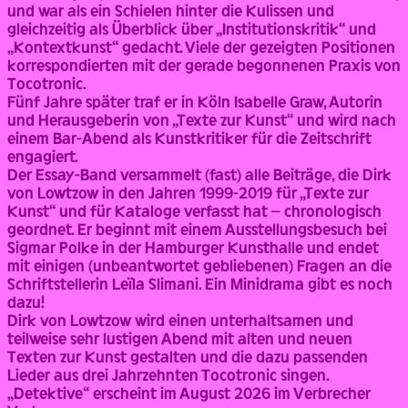
und war als ein Schielen hinter die Kulissen und
gleichzeitig als Überblick über „Institutionskritik“ und
„Kontextkunst“ gedacht. Viele der gezeigten Positionen
korrespondierten mit der gerade begonnenen Praxis von
Tocotronic.
Fünf Jahre später traf er in Köln Isabelle Graw, Autorin
und Herausgeberin von „Texte zur Kunst“ und wird nach
einem Bar-Abend als Kunstkritiker für die Zeitschrift
engagiert.
Der Essay-Band versammelt (fast) alle Beiträge, die Dirk
von Lowtzow in den Jahren 1999-2019 für „Texte zur
Kunst“ und für Kataloge verfasst hat – chronologisch
geordnet. Er beginnt mit einem Ausstellungsbesuch bei
Sigmar Polke in der Hamburger Kunsthalle und endet
mit einigen (unbeantwortet gebliebenen) Fragen an die
Schriftstellerin Leïla Slimani. Ein Minidrama gibt es noch
dazu!
Dirk von Lowtzow wird einen unterhaltsamen und
teilweise sehr lustigen Abend mit alten und neuen
Texten zur Kunst gestalten und die dazu passenden
Lieder aus drei Jahrzehnten Tocotronic singen.
„Detektive“ erscheint im August 2026 im Verbrecher