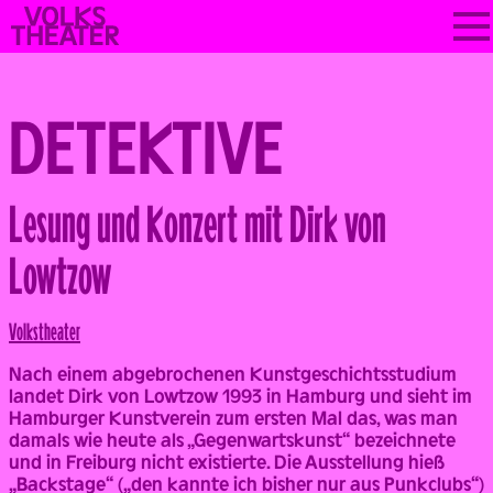
Skip
VOLKSTHEATER
to
WIEN
content
DETEKTIVE
Lesung und Konzert mit Dirk von
Lowtzow
Volks­theater
Nach einem abgebrochenen Kunstgeschichtsstudium
landet Dirk von Lowtzow 1993 in Hamburg und sieht im
Hamburger Kunstverein zum ersten Mal das, was man
damals wie heute als „Gegenwartskunst“ bezeichnete
und in Freiburg nicht existierte. Die Ausstellung hieß
„Backstage“ („den kannte ich bisher nur aus Punkclubs“)