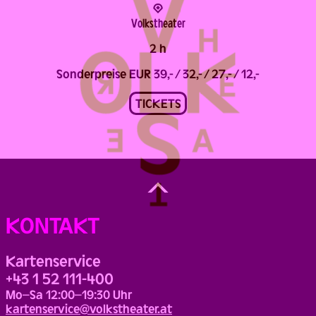
Volks­theater
2 h
Sonderpreise EUR 39,- / 32,- / 27,- / 12,-
TICKETS
Back
to
Top
KONTAKT
Kartenservice
+43 1 52 111-400
Mo–Sa 12:00–19:30 Uhr
kartenservice@volkstheater.at