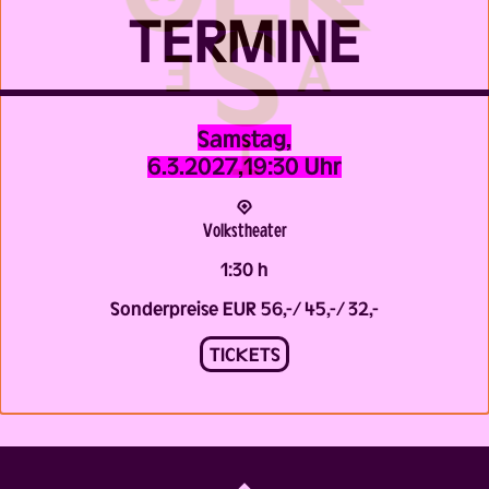
TERMINE
Samstag,
6.3.2027,
19:30 Uhr
Volks­theater
1:30 h
Sonderpreise EUR 56,-/ 45,-/ 32,-
TICKETS
Back