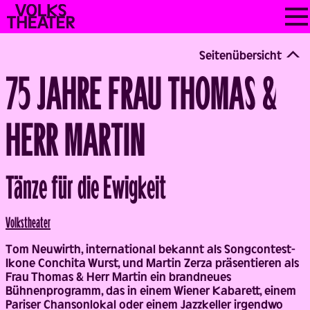
Skip
VOLKSTHEATER
to
WIEN
content
Seitenübersicht
75 JAHRE FRAU THOMAS &
HERR MARTIN
Tänze für die Ewigkeit
Back
Volks­theater
Tom Neuwirth, international bekannt als Songcontest-
Ikone Conchita Wurst, und Martin Zerza präsentieren als
Frau Thomas & Herr Martin ein brandneues
Bühnenprogramm, das in einem Wiener Kabarett, einem
Pariser Chansonlokal oder einem Jazzkeller irgendwo