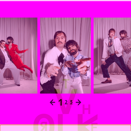
←
1
→
2
3