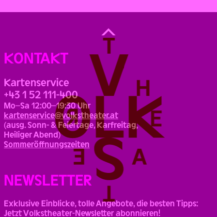
Back
to
Top
KONTAKT
Kartenservice
+43 1 52 111-400
Mo–Sa 12:00–19:30 Uhr
kartenservice@volkstheater.at
(ausg. Sonn- & Feiertage, Karfreitag,
Heiliger Abend)
Sommeröffnungszeiten
NEWSLETTER
Exklusive Einblicke, tolle Angebote, die besten Tipps:
Jetzt Volkstheater-Newsletter abonnieren!